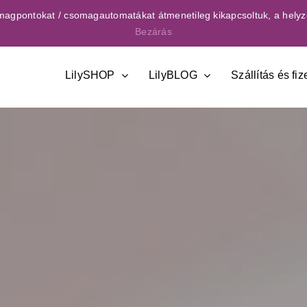
csomagpontokat / csomagautomatákat átmenetileg kikapcsoltuk, a helyz
Bezárás
LilySHOP
LilyBLOG
Szállítás és fiz