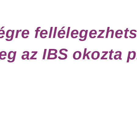
égre fellélegezhets
eg az IBS okozta p