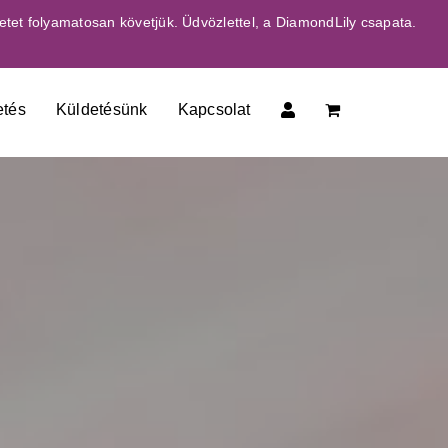
etet folyamatosan követjük. Üdvözlettel, a DiamondLily csapata.
etés
Küldetésünk
Kapcsolat