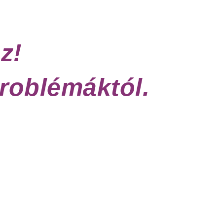
z!
roblémáktól.