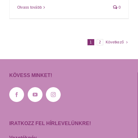
Olvass tovább
0
1
2
Következő
KÖVESS MINKET!
IRATKOZZ FEL HÍRLEVELÜNKRE!
Vezetéknév