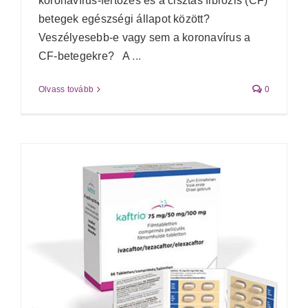
koronavírus-fertőzés és a cisztás fibrózis (CF)
betegek egészségi állapot között?
Veszélyesebb-e vagy sem a koronavírus a
CF-betegekre? A
...
Olvass tovább
0