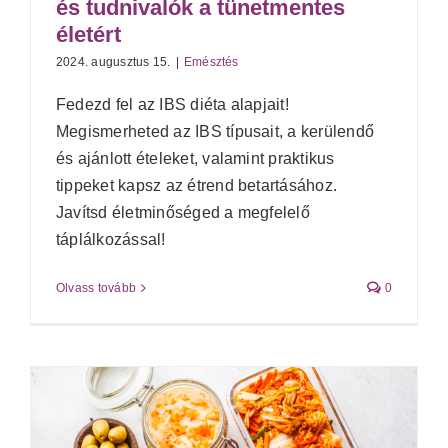
és tudnivalók a tünetmentes
életért
2024. augusztus 15.
|
Emésztés
Fedezd fel az IBS diéta alapjait!
Megismerheted az IBS típusait, a kerülendő
és ajánlott ételeket, valamint praktikus
tippeket kapsz az étrend betartásához.
Javítsd életminőséged a megfelelő
táplálkozással!
Olvass tovább
0