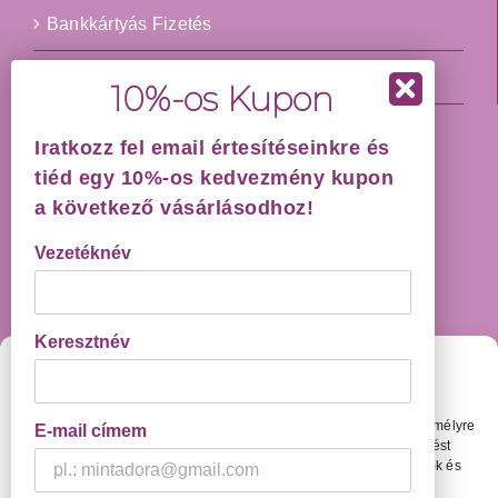
Bankkártyás Fizetés
Impresszum
Iratkozz fel email értesítéseinkre és
HÁZHOZSZÁLLÍTÁS GARANCIÁVAL!
tiéd egy 10%-os kedvezmény kupon
a következő vásárlásodhoz!
Vezetéknév
Keresztnév
Cookie Beállítások
KAPCSOLAT
Weboldalunkon olyan megoldásokat használunk, amelyekkel személyre
E-mail címem
szabottabb élményt tudunk nyújtani és amivel testreszabott hirdetést
1093, Budapest, Boráros tér 2.
tudunk megjeleníteni Neked. Ehhez kérlek engedélyezd a cookie-k és
Email:
info@adexilis.com
más követőmegoldások használatát.
Adatvédelmi Tájékoztató