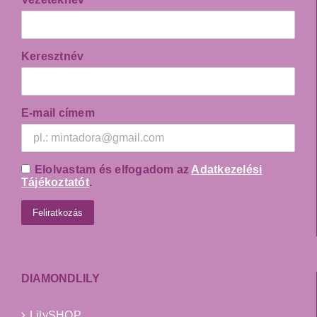
Keresztnév
E-mail címem
Elolvastam és elfogadom az
Adatkezelési
Tájékoztatót
.
DIAMONDLILY
LilySHOP