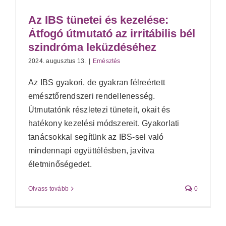
Az IBS tünetei és kezelése:
Átfogó útmutató az irritábilis bél
szindróma leküzdéséhez
2024. augusztus 13.
|
Emésztés
Az IBS gyakori, de gyakran félreértett
emésztőrendszeri rendellenesség.
Útmutatónk részletezi tüneteit, okait és
hatékony kezelési módszereit. Gyakorlati
tanácsokkal segítünk az IBS-sel való
mindennapi együttélésben, javítva
életminőségedet.
Olvass tovább
0