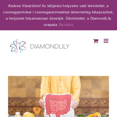
Kihagyás
Kedves Vásárlóink! Az időjárási helyzetre való tekintettel, a
csomagpontokat / csomagautomatákat átmenetileg kikapcsoltuk,
a helyzetet folyamatosan követjük. Üdvözlettel, a DiamondLily
csapata.
Bezárás