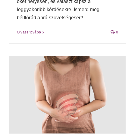
őket helyesen, és választ kapsz a
leggyakoribb kérdésekre. Ismerd meg
bélflórád apró szövetségeseit!
Olvass tovább
0