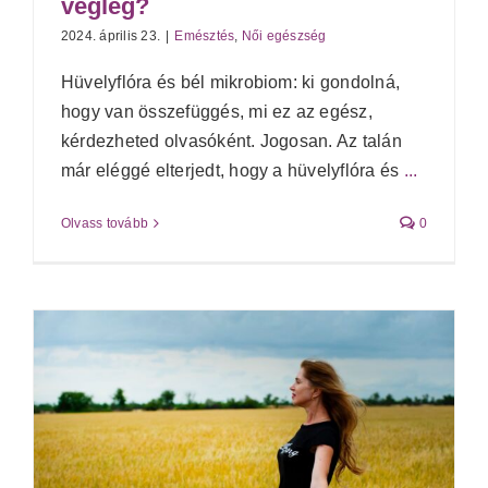
végleg?
2024. április 23.
|
Emésztés
,
Női egészség
Hüvelyflóra és bél mikrobiom: ki gondolná,
hogy van összefüggés, mi ez az egész,
kérdezheted olvasóként. Jogosan. Az talán
már eléggé elterjedt, hogy a hüvelyflóra és
...
Olvass tovább
0