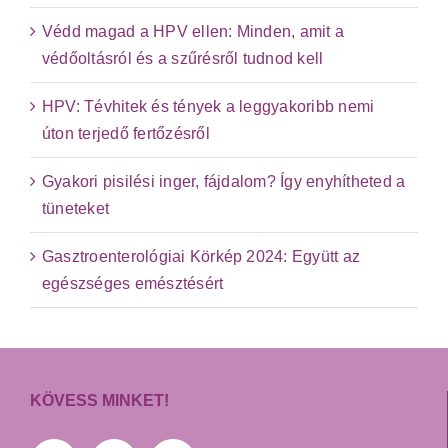
Védd magad a HPV ellen: Minden, amit a
védőoltásról és a szűrésről tudnod kell
HPV: Tévhitek és tények a leggyakoribb nemi
úton terjedő fertőzésről
Gyakori pisilési inger, fájdalom? Így enyhítheted a
tüneteket
Gasztroenterológiai Körkép 2024: Együtt az
egészséges emésztésért
KÖVESS MINKET!