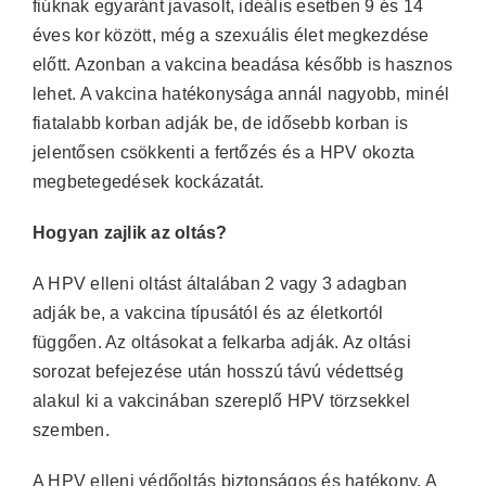
fiúknak egyaránt javasolt, ideális esetben 9 és 14
éves kor között, még a szexuális élet megkezdése
előtt. Azonban a vakcina beadása később is hasznos
lehet. A vakcina hatékonysága annál nagyobb, minél
fiatalabb korban adják be, de idősebb korban is
jelentősen csökkenti a fertőzés és a HPV okozta
megbetegedések kockázatát.
Hogyan zajlik az oltás?
A HPV elleni oltást általában 2 vagy 3 adagban
adják be, a vakcina típusától és az életkortól
függően. Az oltásokat a felkarba adják. Az oltási
sorozat befejezése után hosszú távú védettség
alakul ki a vakcinában szereplő HPV törzsekkel
szemben.
A HPV elleni védőoltás biztonságos és hatékony. A