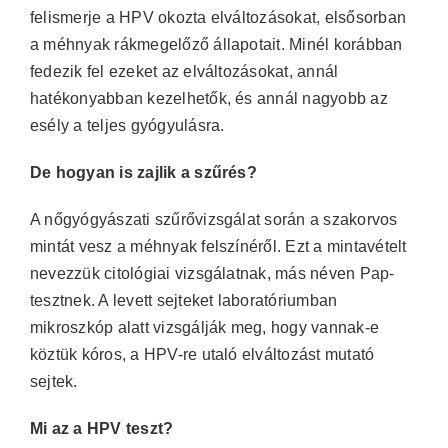
felismerje a HPV okozta elváltozásokat, elsősorban
a méhnyak rákmegelőző állapotait. Minél korábban
fedezik fel ezeket az elváltozásokat, annál
hatékonyabban kezelhetők, és annál nagyobb az
esély a teljes gyógyulásra.
De hogyan is zajlik a szűrés?
A nőgyógyászati szűrővizsgálat során a szakorvos
mintát vesz a méhnyak felszínéről. Ezt a mintavételt
nevezzük citológiai vizsgálatnak, más néven Pap-
tesztnek. A levett sejteket laboratóriumban
mikroszkóp alatt vizsgálják meg, hogy vannak-e
köztük kóros, a HPV-re utaló elváltozást mutató
sejtek.
Mi az a HPV teszt?