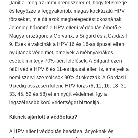
„tanítja” meg az immunrendszeredet, hogy felismerje
és legyőzze a leggyakoribb, magas kockázatú HPV
törzseket, mielőtt azok megbetegedést okoznának.
Jelenleg háromféle HPV elleni védőoltás érhető el
Magyarországon: a Cervarix, a Silgard és a Gardasil
9. Ezek a vakcinák a HPV 16 és 18-as típusai ellen
nyújtanak védelmet, amelyek a méhnyakrákos
esetek mintegy 70%-áért felelősek. A Silgard ezen
felül véd a HPV 6 és 11-es típusai ellen is, amelyek a
nemi szervi szemölcsök 90%-át okozzák. A Gardasil
9 pedig összesen kilenc HPV törzs (6, 11, 16, 18, 31,
33, 45, 52 és 58) ellen nyújt védelmet, így a
legszélesebb körű védettséget biztosítja.
Kiknek ajánlott a védőoltás?
A HPV elleni védőoltás beadása lányoknak és