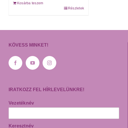
Kosárba teszem
5.00
/ 5
Részletek
KÖVESS MINKET!
IRATKOZZ FEL HÍRLEVELÜNKRE!
Vezetéknév
Keresztnév