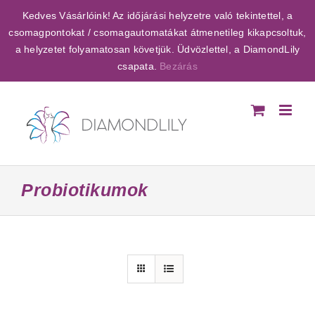
Kihagyás
Kedves Vásárlóink! Az időjárási helyzetre való tekintettel, a
csomagpontokat / csomagautomatákat átmenetileg kikapcsoltuk,
a helyzetet folyamatosan követjük. Üdvözlettel, a DiamondLily
csapata.
Bezárás
Probiotikumok