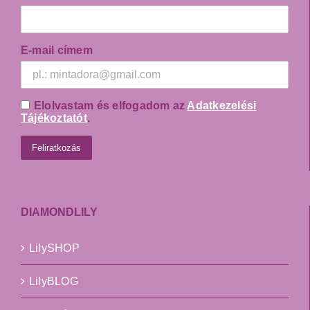
E-mail címem
Elolvastam és elfogadom az
Adatkezelési
Tájékoztatót
.
DIAMONDLILY
LilySHOP
LilyBLOG