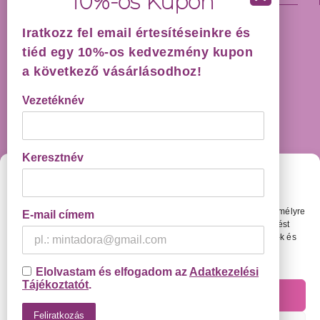
Iratkozz fel email értesítéseinkre és
HÁZHOZSZÁLLÍTÁS GARANCIÁVAL!
tiéd egy 10%-os kedvezmény kupon
a következő vásárlásodhoz!
Vezetéknév
Keresztnév
Cookie Beállítások
KAPCSOLAT
Weboldalunkon olyan megoldásokat használunk, amelyekkel személyre
E-mail címem
szabottabb élményt tudunk nyújtani és amivel testreszabott hirdetést
1093, Budapest, Boráros tér 2.
tudunk megjeleníteni Neked. Ehhez kérlek engedélyezd a cookie-k és
Email:
info@adexilis.com
más követőmegoldások használatát.
Adatvédelmi Tájékoztató
Elolvastam és elfogadom az
Adatkezelési
Tájékoztatót
.
Engedélyezem