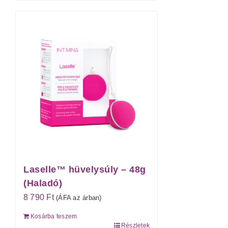
Laselle™ hüvelysúly – 48g
(Haladó)
8 790
Ft
(ÁFA az árban)
Kosárba teszem
Részletek