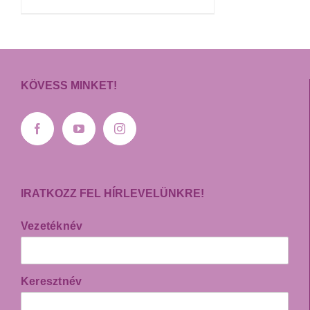
KÖVESS MINKET!
IRATKOZZ FEL HÍRLEVELÜNKRE!
Vezetéknév
Keresztnév