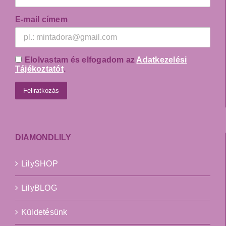
E-mail címem
Elolvastam és elfogadom az
Adatkezelési
Tájékoztatót
.
DIAMONDLILY
LilySHOP
LilyBLOG
Küldetésünk