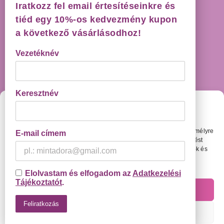
Iratkozz fel email értesítéseinkre és
HÁZHOZSZÁLLÍTÁS GARANCIÁVAL!
tiéd egy 10%-os kedvezmény kupon
a következő vásárlásodhoz!
Vezetéknév
Keresztnév
Cookie Beállítások
KAPCSOLAT
Weboldalunkon olyan megoldásokat használunk, amelyekkel személyre
E-mail címem
szabottabb élményt tudunk nyújtani és amivel testreszabott hirdetést
1093, Budapest, Boráros tér 2.
tudunk megjeleníteni Neked. Ehhez kérlek engedélyezd a cookie-k és
Email:
info@adexilis.com
más követőmegoldások használatát.
Adatvédelmi Tájékoztató
Elolvastam és elfogadom az
Adatkezelési
Tájékoztatót
.
Engedélyezem
Beállítások
Copyright © 2026 - Adexilis Hungary kft. | Minden jog fenntartva.