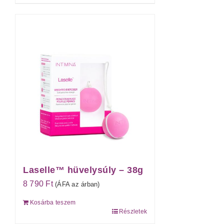
Laselle™ hüvelysúly – 38g
8 790
Ft
(ÁFA az árban)
Kosárba teszem
Részletek