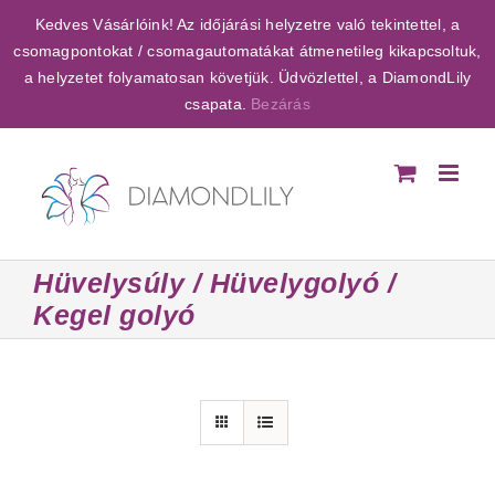
Kihagyás
Kedves Vásárlóink! Az időjárási helyzetre való tekintettel, a
csomagpontokat / csomagautomatákat átmenetileg kikapcsoltuk,
a helyzetet folyamatosan követjük. Üdvözlettel, a DiamondLily
csapata.
Bezárás
Hüvelysúly / Hüvelygolyó /
Kegel golyó