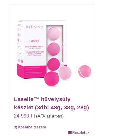
Laselle™ hüvelysúly
készlet (3db; 48g, 38g, 28g)
24 990
Ft
(ÁFA az árban)
Kosárba teszem
Részletek