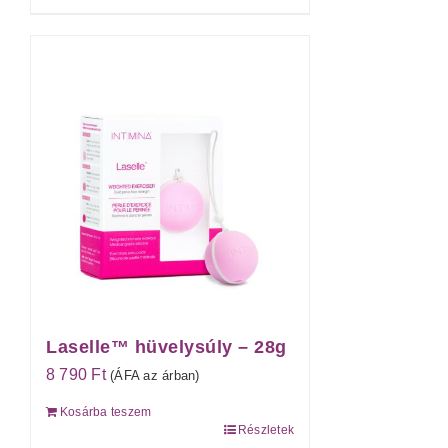
Laselle™ hüvelysúly – 28g
8 790
Ft
(ÁFA az árban)
Kosárba teszem
Részletek