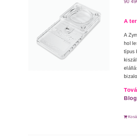
90 4
A te
A Zym
hol l
típus
kiszá
eláll
bizal
Tová
Blog
Kosá