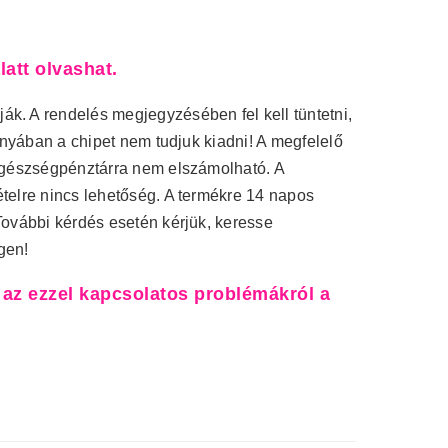
att olvashat.
k. A rendelés megjegyzésében fel kell tüntetni,
iányában a chipet nem tudjuk kiadni! A megfelelő
 egészségpénztárra nem elszámolható. A
ételre nincs lehetőség. A termékre 14 napos
További kérdés esetén kérjük, keresse
gen!
 az ezzel kapcsolatos problémákról a