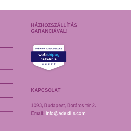
HÁZHOZSZÁLLÍTÁS
GARANCIÁVAL!
KAPCSOLAT
1093, Budapest, Boráros tér 2.
Email:
info@adexilis.com