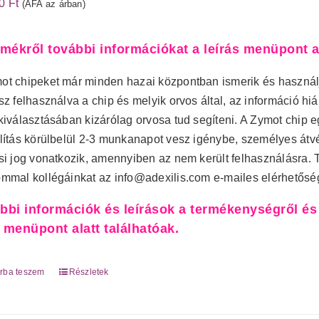
90
Ft
(ÁFA az árban)
rmékről további információkat a leírás menüpont al
ot chipeket már minden hazai központban ismerik és használjá
esz felhasználva a chip és melyik orvos által, az információ h
 kiválasztásában kizárólag orvosa tud segíteni. A Zymot chip
llítás körülbelül 2-3 munkanapot vesz igénybe, személyes átv
ási jog vonatkozik, amennyiben az nem került felhasználásra. 
ommal kollégáinkat az info@adexilis.com e-mailes elérhetősé
bbi információk és leírások a termékenységről és
menüpont alatt találhatóak.
rba teszem
Részletek