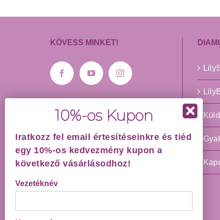
KÖVESS MINKET!
DIAM
Lil
Lil
Küld
IRATKOZZ FEL
HÍRLEVELÜNKRE!
Iratkozz fel email értesítéseinkre és tiéd
Gyak
egy 10%-os kedvezmény kupon a
Vezetéknév
Kapc
következő vásárlásodhoz!
Vezetéknév
Keresztnév