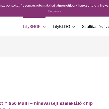
csomagpontokat / csomagautomatákat átmenetileg kikapcsoltuk, a helyz
Bezárás
LilySHOP
LilyBLOG
Szállítás és fiz
t™ 850 Multi – hímivarsejt szelektáló chip