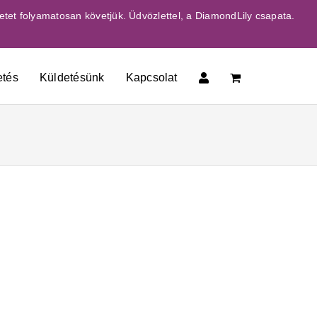
etet folyamatosan követjük. Üdvözlettel, a DiamondLily csapata.
etés
Küldetésünk
Kapcsolat