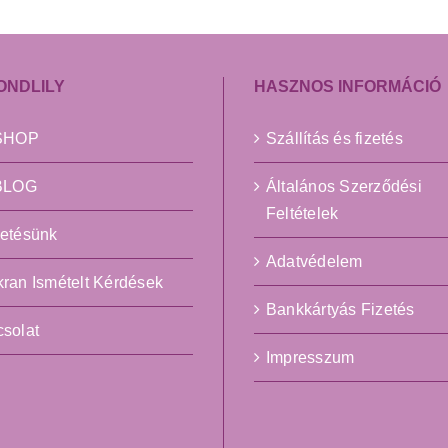
ONDLILY
HASZNOS INFORMÁCIÓ
ySHOP
Szállítás és fizetés
yBLOG
Általános Szerződési
Feltételek
etésünk
Adatvédelem
ran Ismételt Kérdések
Bankkártyás Fizetés
solat
Impresszum