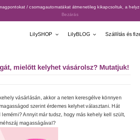
csomagpontokat / csomagautomatákat átmenetileg kikapcsoltuk, a helyz
Bezárás
LilySHOP
LilyBLOG
Szállítás és fiz
át, mielőtt kelyhet vásárolsz? Mutatjuk!
kehely vásárlásán, akkor a neten keresgélve könnyen
magasságod szerint érdemes kelyhet választani. Hát
 lemérni? Annyit már tudsz, hogy más kehely kell szült,
a méhszáj magasságával?