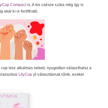
lyCup Compact
is. A kis csésze szára még így is
 akár ki is fordítható.
 cup lesz alkalmas neked, nyugodtan választhatsz a
 klasszikus
LilyCup
jó választásnak tűnik, ezeket