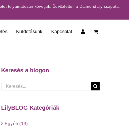
etet folyamatosan követjük. Üdvözlettel, a DiamondLily csapata.
etés
Küldetésünk
Kapcsolat
Keresés a blogon
Keresés...
LilyBLOG Kategóriák
Egyéb (13)