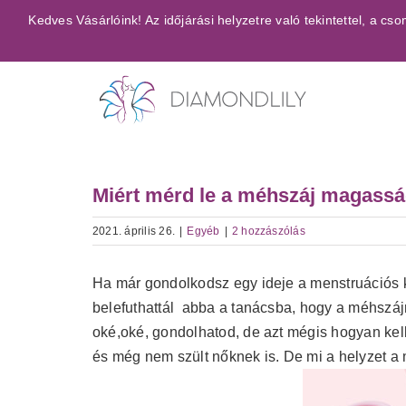
Kihagyás
Kedves Vásárlóink! Az időjárási helyzetre való tekintettel, a 
Miért mérd le a méhszáj magasság
2021. április 26.
|
Egyéb
|
2 hozzászólás
Ha már gondolkodsz egy ideje a menstruációs 
belefuthattál abba a tanácsba, hogy a méhszáj
oké,oké, gondolhatod, de azt mégis hogyan kell
és még nem szült nőknek is. De mi a helyzet 