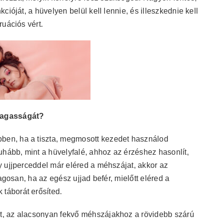
ióját, a hüvelyen belül kell lennie, és illeszkednie kell
ruációs vért.
magasságát?
en, ha a tiszta, megmosott kezedet használod
uhább, mint a hüvelyfalé, ahhoz az érzéshez hasonlít,
 ujjperceddel már eléred a méhszájat, akkor az
agosan, ha az egész ujjad befér, mielőtt eléred a
táborát erősíted.
, az alacsonyan fekvő méhszájakhoz a rövidebb szárú