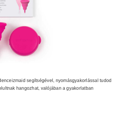
denceizmaid segítségével, nyomásgyakorlással tudod
olultnak hangozhat, valójában a gyakorlatban
.