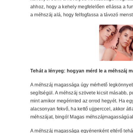
ahhoz, hogy a kehely megfelelően ellássa a funkc
a méhszáj alá, hogy felfogfassa a távozó menst
Tehát a lényeg: hogyan mérd le a méhszáj 
A méhszáj magassága úgy mérhető legkönnyebb
segítségül. A méhszáj szövete kicsit másabb, p
mint amikor megérinted az orrod hegyét. Ha egy
alacsonyan fekvő, ha kettő ujjperccel, akkor átl
méhszájat, bingó! Magas méhszájmagasságúak 
A méhszáj magassága egyénenként eltérő tehát