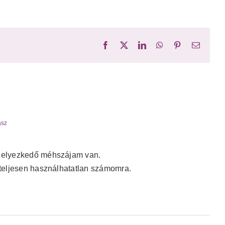
Facebook
X
LinkedIn
WhatsApp
Pinterest
Email:
asz
 helyezkedő méhszájam van.
 teljesen használhatatlan számomra.