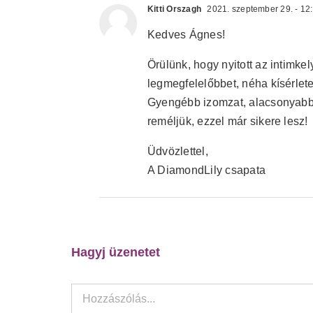
Kitti Orszagh
2021. szeptember 29. - 12
Kedves Ágnes!
Örülünk, hogy nyitott az intimke
legmegfelelőbbet, néha kísérlete
Gyengébb izomzat, alacsonyabb 
reméljük, ezzel már sikere lesz!
Üdvözlettel,
A DiamondLily csapata
Hagyj üzenetet
Hozzászólás