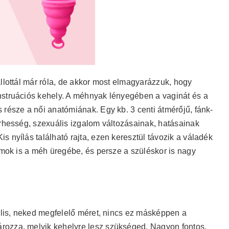
allottál már róla, de akkor most elmagyarázzuk, hogy
nstruációs kehely. A méhnyak lényegében a vaginát és a
 része a női anatómiának. Egy kb. 3 centi átmérőjű, fánk-
erhesség, szexuális izgalom változásainak, hatásainak
 nyílás található rajta, ezen keresztül távozik a váladék
umok is a méh üregébe, és persze a szüléskor is nagy
eális, neked megfelelő méret, nincs ez másképpen a
rozza, melyik kehelyre lesz szükséged. Nagyon fontos,