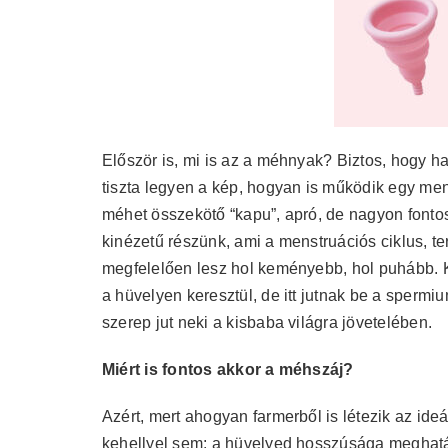
Először is, mi is az a méhnyak? Biztos, hogy h
tiszta legyen a kép, hogyan is működik egy me
méhet összekötő “kapu”, apró, de nagyon fontos
kinézetű részünk, ami a menstruációs ciklus, t
megfelelően lesz hol keményebb, hol puhább. Kis
a hüvelyen keresztül, de itt jutnak be a spermi
szerep jut neki a kisbaba világra jövetelében.
Miért is fontos akkor a méhszáj?
Azért, mert ahogyan farmerből is létezik az id
kehellyel sem: a hüvelyed hosszúsága meghatá