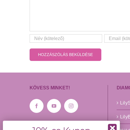
KÖVESS MINKET!
DIAM
Lil
Lil