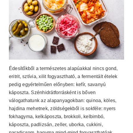
Édesítőkből a természetes alapúakkal nincs gond,
eritrit, sztívia, xilit fogyasztható, a fermentált ételek
pedig egyértelműen előnyben: kefír, savanyú
káposzta. Szénhidrátforrásként is bőven
válogathatunk az alapanyagokban: quinoa, köles,
hajdina mehetnek, zöldségekből is sokféle: nyers
fokhagyma, kelkáposzta, brokkoli, kelbimbó,
káposzta, padlizsán, zeller, uborka, cukkini,
paradicsom, hagyma mind-mind fogyaszthatóak.