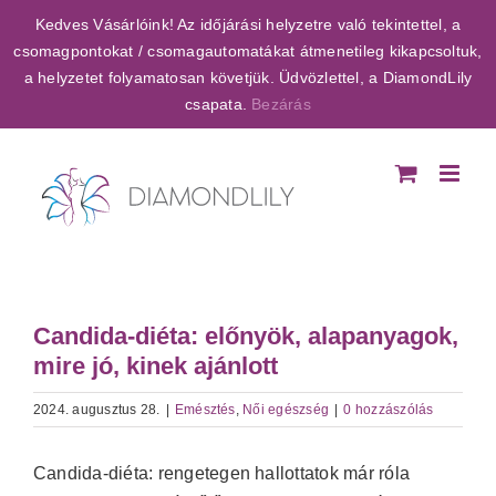
Kihagyás
Kedves Vásárlóink! Az időjárási helyzetre való tekintettel, a
csomagpontokat / csomagautomatákat átmenetileg kikapcsoltuk,
a helyzetet folyamatosan követjük. Üdvözlettel, a DiamondLily
csapata.
Bezárás
Candida-diéta: előnyök, alapanyagok,
mire jó, kinek ajánlott
2024. augusztus 28.
|
Emésztés
,
Női egészség
|
0 hozzászólás
Candida-diéta: rengetegen hallottatok már róla