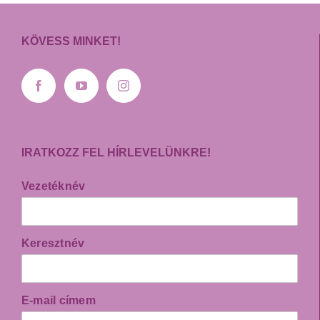
KÖVESS MINKET!
IRATKOZZ FEL HÍRLEVELÜNKRE!
Vezetéknév
Keresztnév
E-mail címem