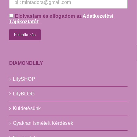
Elolvastam és elfogadom az
Adatkezelési
Tájékoztatót
.
DIAMONDLILY
LilySHOP
LilyBLOG
Küldetésünk
Gyakran Ismételt Kérdések