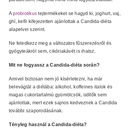
A
probiotikus
tejtermékeket se hagyd ki, joghurt, vaj,
ghí, kefír kifejezetten ajánlottak a Candida-diéta
alapelvei szerint.
Ne feledkezz meg a változatos fűszerezésről és
gyógyteákról sem, cikóriakávét is ihatsz.
Mit ne fogyassz a Candida-diéta során?
Amivel biztosan nem jó kísérletezni, ha már
belevágtál a diétába: alkohol, koffeines italok és
magas cukortartalmú gyümölcsök, üdítők sem
ajánlottak, mert ezek sajnos kedveznek a Candida
további szaporodásának.
Tényleg használ a Candida-diéta?