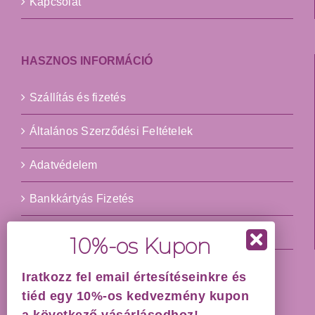
Kapcsolat
HASZNOS INFORMÁCIÓ
Szállítás és fizetés
Általános Szerződési Feltételek
Adatvédelem
Bankkártyás Fizetés
Impresszum
Iratkozz fel email értesítéseinkre és
HÁZHOZSZÁLLÍTÁS GARANCIÁVAL!
tiéd egy 10%-os kedvezmény kupon