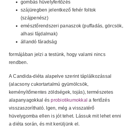
gombás hüvelyfertőzés
szájüregben jelentkező fehér foltok
(szájpenész)
emésztőrendszeri panaszok (puffadás, görcsök,
alhasi fájdalmak)
állandó fáradság
formájában jelzi a testünk, hogy valami nincs
rendben.
A Candida-diéta alapelve szerint táplálkozással
(alacsony cukortartalmú gyümölcsök,
keményítőmentes zöldségek, tojás), természetes
alapanyagokkal és
probiotikumokkal
a fertőzés
visszaszorítható. Igen, még a visszatérő
hüvelygomba ellen is jót tehet. Lássuk mit lehet enni
a diéta során, és mit kerüljünk el.