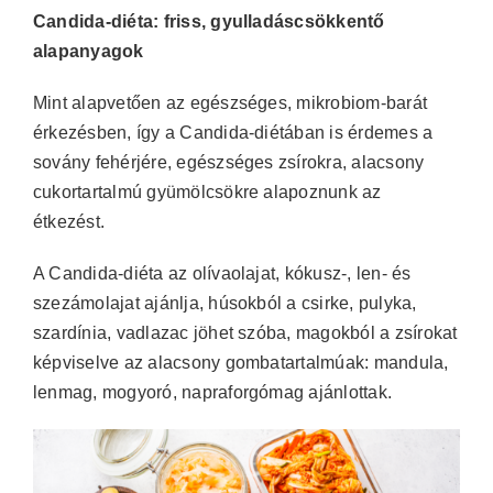
Candida-diéta: friss, gyulladáscsökkentő
alapanyagok
Mint alapvetően az egészséges, mikrobiom-barát
érkezésben, így a Candida-diétában is érdemes a
sovány fehérjére, egészséges zsírokra, alacsony
cukortartalmú gyümölcsökre alapoznunk az
étkezést.
A Candida-diéta az olívaolajat, kókusz-, len- és
szezámolajat ajánlja, húsokból a csirke, pulyka,
szardínia, vadlazac jöhet szóba, magokból a zsírokat
képviselve az alacsony gombatartalmúak: mandula,
lenmag, mogyoró, napraforgómag ajánlottak.