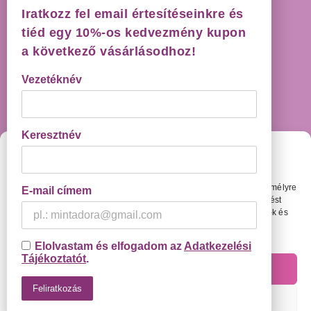
Iratkozz fel email értesítéseinkre és
HÁZHOZSZÁLLÍTÁS GARANCIÁVAL!
tiéd egy 10%-os kedvezmény kupon
a következő vásárlásodhoz!
Vezetéknév
Keresztnév
Cookie Beállítások
KAPCSOLAT
Weboldalunkon olyan megoldásokat használunk, amelyekkel személyre
E-mail címem
szabottabb élményt tudunk nyújtani és amivel testreszabott hirdetést
1093, Budapest, Boráros tér 2.
tudunk megjeleníteni Neked. Ehhez kérlek engedélyezd a cookie-k és
Email:
info@adexilis.com
más követőmegoldások használatát.
Adatvédelmi Tájékoztató
Elolvastam és elfogadom az
Adatkezelési
Tájékoztatót
.
Engedélyezem
Beállítások