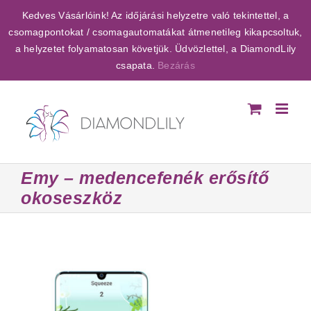
Kihagyás
Kedves Vásárlóink! Az időjárási helyzetre való tekintettel, a
csomagpontokat / csomagautomatákat átmenetileg kikapcsoltuk,
a helyzetet folyamatosan követjük. Üdvözlettel, a DiamondLily
csapata.
Bezárás
Emy – medencefenék erősítő
okoseszköz