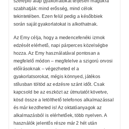
szereplő alap gyakorlatokat teljesen magukra
szabhatják: mind erősség, mind célok
tekintetében. Ezen felül pedig a későbbiek
során saját gyakorlatokat is alkothatnak.
Az Emy célja, hogy a medencefenéki izmok
edzését elérhető, napi párperces közelségbe
hozza. Az Emy használatával pontosan a
megfelelő módon – megfelelve a szigorú orvosi
előírásoknak – végezheted el a
gyakorlatsorokat, mégis könnyed, játékos
stílusban töltöd az edzésre szánt időt. Csak
kapcsold be az eszközt az útmutatót követve,
kösd össze a letölthető telefonos alkalmazással
és már kezdheted is! Az oktatóanyagok az
alkalmazásból is elérhetőek, több nyelven. A
használók jelentős része már 2 hét után