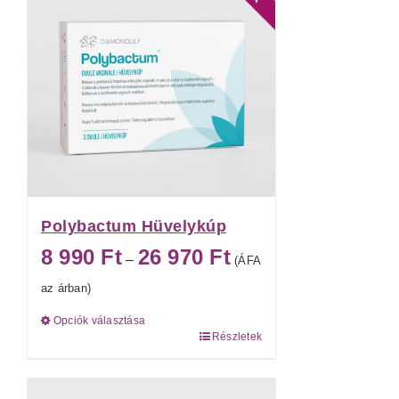
Polybactum Hüvelykúp
Ártartomány:
8 990
Ft
26 970
Ft
–
(ÁFA
8 990 Ft
az árban)
-
Opciók választása
26 970 Ft
Részletek
Ennek
a
terméknek