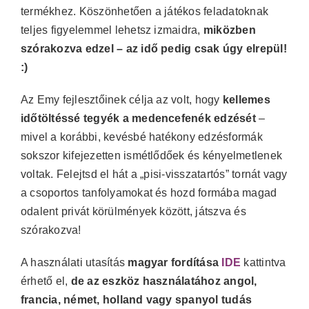
termékhez. Köszönhetően a játékos feladatoknak
teljes figyelemmel lehetsz izmaidra,
miközben
szórakozva edzel – az idő pedig csak úgy elrepül!
:)
Az Emy fejlesztőinek célja az volt, hogy
kellemes
időtöltéssé tegyék a medencefenék edzését
–
mivel a korábbi, kevésbé hatékony edzésformák
sokszor kifejezetten ismétlődőek és kényelmetlenek
voltak. Felejtsd el hát a „pisi-visszatartós” tornát vagy
a csoportos tanfolyamokat és hozd formába magad
odalent privát körülmények között, játszva és
szórakozva!
A használati utasítás
magyar fordítása
IDE
kattintva
érhető el,
de az eszköz használatához angol,
francia, német, holland vagy spanyol tudás