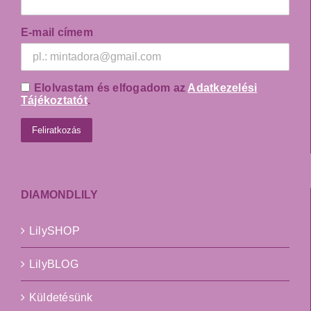
E-mail címem
Elolvastam és elfogadom az
Adatkezelési
Tájékoztatót
.
DIAMONDLILY
LilySHOP
LilyBLOG
Küldetésünk