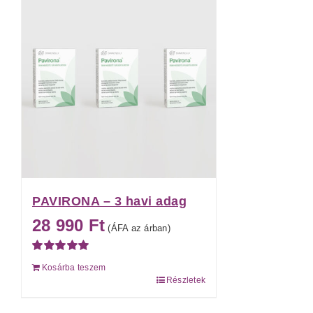
több
variációja
van.
A
változatok
a
termékoldalon
választhatók
ki
PAVIRONA – 3 havi adag
28 990
Ft
(ÁFA az árban)
Értékelés:
Kosárba teszem
5.00
/ 5
Részletek