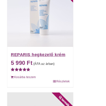
REPARIS hegkezelő krém
5 990
Ft
(ÁFA az árban)
Értékelés:
Kosárba teszem
5.00
/ 5
Részletek