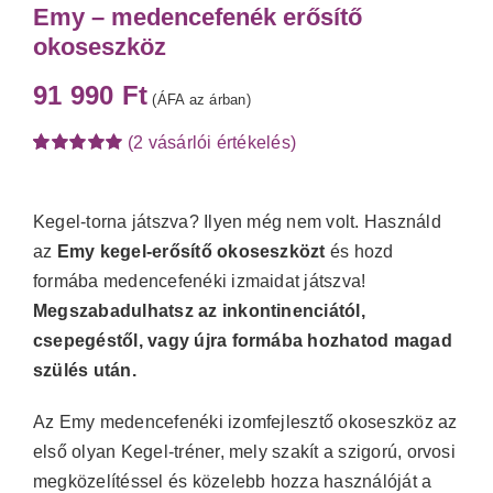
Emy – medencefenék erősítő
okoseszköz
91 990
Ft
(ÁFA az árban)
(
2
vásárlói értékelés)
Értékelés
2
5.00
az 5-
ből,
értékelés
Kegel-torna játszva? Ilyen még nem volt. Használd
alapján
az
Emy kegel-erősítő okoseszközt
és hozd
formába medencefenéki izmaidat játszva!
Megszabadulhatsz az inkontinenciától,
csepegéstől, vagy újra formába hozhatod magad
szülés után.
Az Emy medencefenéki izomfejlesztő okoseszköz az
első olyan Kegel-tréner, mely szakít a szigorú, orvosi
megközelítéssel és közelebb hozza használóját a