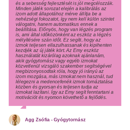
és a sebesség fejlesztését is jól megcélozzák.
Minden játék sorozat elején a kalibrálás az
izom adott állapotához mérve állítja be a
nehézségi fokozatot, így nem kell külön szintet
válogatni, hanem automatikus ennek a
beállítása. Előnyös, hogy van légzés program
is, ami által időközönként az eszköz a légzés
mélyítésére szán időt. Ez segíti, hogy az
izmok teljesen ellazulhassanak és kipihenten
kezdjék az új játék kört. Az Emy eszköz
használatát kizárólag azoknak ajánlanám,
akik gyógytornász vagy egyéb izmokat
közvetlenül vizsgáló szakember segítségével
megbizonyosodtak róla, hogy jó irányú az
izom mozgása, más izmokat nem használ, tud
lélegezni a medencefenék izmok tornáztatása
közben és gyorsan és teljesen tudja az
izmokat lazítani. Így az Emy segít fenntartani a
motivációt és nyomon követhető a fejlődés.
Agg Zsófia - Gyógytornász