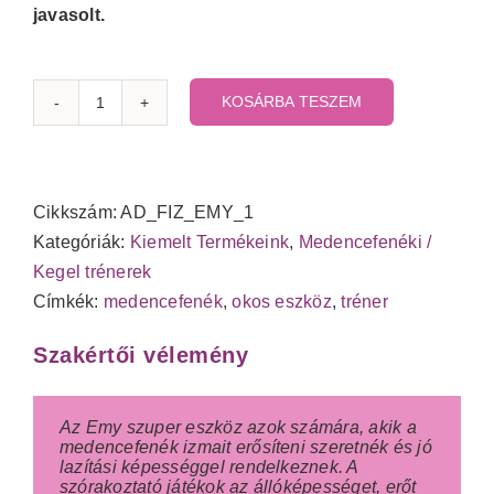
javasolt.
KOSÁRBA TESZEM
Emy
-
medencefenék
erősítő
Cikkszám:
AD_FIZ_EMY_1
okoseszköz
Kategóriák:
Kiemelt Termékeink
,
Medencefenéki /
mennyiség
Kegel trénerek
Címkék:
medencefenék
,
okos eszköz
,
tréner
Szakértői vélemény
Az Emy szuper eszköz azok számára, akik a
medencefenék izmait erősíteni szeretnék és jó
lazítási képességgel rendelkeznek. A
szórakoztató játékok az állóképességet, erőt