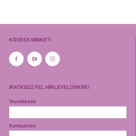
KÖVESS MINKET!
IRATKOZZ FEL HÍRLEVELÜNKRE!
Vezetéknév
Keresztnév