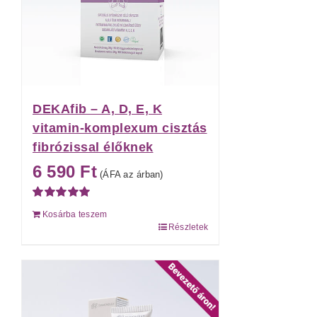
DEKAfib – A, D, E, K
vitamin-komplexum cisztás
fibrózissal élőknek
6 590
Ft
(ÁFA az árban)
Értékelés:
Kosárba teszem
5.00
/ 5
Részletek