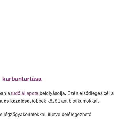
, karbantartása
rban a
tüdő állapota
befolyásolja. Ezért elsődleges cél a
a és kezelése
, többek között antibiotikumokkal.
s légzőgyakorlatokkal, illetve belélegezhető