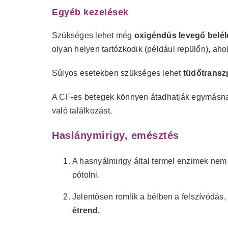
Egyéb kezelések
Szükséges lehet még
oxigéndús levegő belé
olyan helyen tartózkodik (például repülőn), aho
Súlyos esetekben szükséges lehet
t
üdőtransz
A CF-es betegek könnyen átadhatják egymásnak 
való találkozást.
Haslánymirigy, emésztés
A hasnyálmirigy által termel enzimek nem
pótolni.
Jelentősen romlik a bélben a felszívódás
étrend.