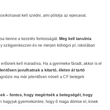
oxikolsavat
kell szedni, ami pótolja az epesavat.
ítsa benne a kezelés fontosságát.
Meg kell tanulnia
y szégyenkezzen és ne merjen köhögni pl. iskolában
 erősnek kell maradnia. Ha a gyermeke fáradt, akkor is el
jelentősen javulhatnak a kitartó
, életen át tartó
iagnózis ma már jelentősen növeli a CF betegek
nek – fontos, hogy megértsék a betegségét, hogy
n hagyjuk gyermekünkre, hogy ő maga döntse el, kinek