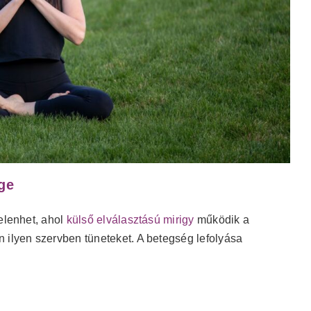
ége
elenhet, ahol
külső elválasztású mirigy
működik a
 ilyen szervben tüneteket. A betegség lefolyása