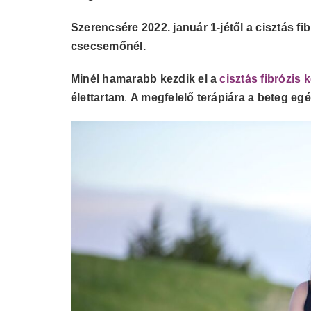
Szerencsére 2022. január 1-jétől a cisztás f
csecsemőnél.
Minél hamarabb kezdik el a
cisztás fibrózis 
élettartam
.
A megfelelő terápiára a beteg eg