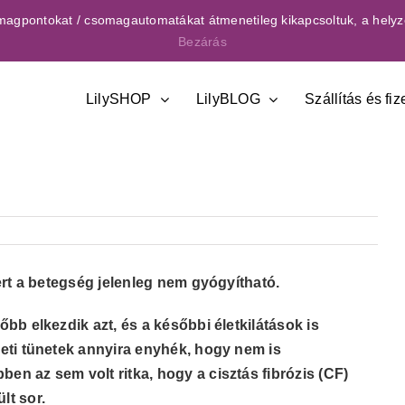
csomagpontokat / csomagautomatákat átmenetileg kikapcsoltuk, a helyz
Bezárás
LilySHOP
LilyBLOG
Szállítás és fiz
ert a betegség jelenleg nem gyógyítható.
őbb elkezdik azt,
és a
későbbi
életkilátások is
eti tünetek annyira enyhék, hogy nem is
en az sem volt ritka, hogy a cisztás fibrózis (CF)
lt sor.