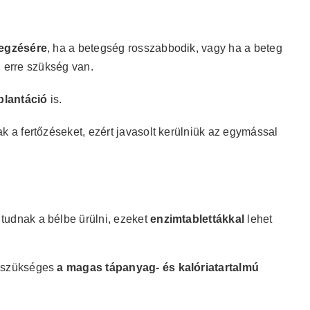
legzésére
, ha a betegség rosszabbodik, vagy ha a beteg
l erre szükség van.
plantáció
is.
a fertőzéseket, ezért javasolt kerülniük az egymással
 tudnak a bélbe ürülni, ezeket
enzimtablettákkal
lehet
, szükséges
a magas tápanyag-
és kalóriatartalmú