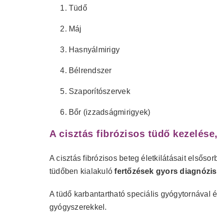
Tüdő
Máj
Hasnyálmirigy
Bélrendszer
Szaporítószervek
Bőr (izzadságmirigyek)
A cisztás fibrózisos tüdő kezelése
A cisztás fibrózisos beteg életkilátásait elsőso
tüdőben kialakuló
fertőzések gyors diagnózis
A tüdő karbantartható speciális gyógytornával é
gyógyszerekkel.