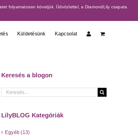
etet folyamatosan követjük. Üdvözlettel, a DiamondLily csapata.
etés
Küldetésünk
Kapcsolat
Keresés a blogon
Keresés...
LilyBLOG Kategóriák
Egyéb (13)