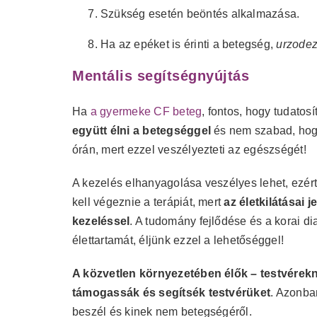
Szükség esetén beöntés alkalmazása.
Ha az epéket is érinti a betegség,
urzodez
Mentális segítségnyújtás
Ha
a gyermeke CF beteg
, fontos, hogy tudatos
együtt élni a betegséggel
és nem szabad, hog
órán, mert ezzel veszélyezteti az egészségét!
A kezelés elhanyagolása veszélyes lehet, ezért
kell végeznie a terápiát, mert
az életkilátásai 
kezeléssel
. A tudomány fejlődése és a korai d
élettartamát, éljünk ezzel a lehetőséggel!
A közvetlen környezetében élők – testvérek
támogassák és segítsék testvérüket
. Azonba
beszél és kinek nem betegségéről.