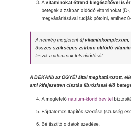
A
vitaminokat étrend-kiegészítővel is é
betegek a zsírban oldódó vitaminokat (D-,
megvásárlásával tudják pótolni, amihez 8
A nemrég megjelent
új vitaminkomplexum,
összes szükséges zsírban oldódó vitamin
teszik a vitaminok felszívódását.
A DEKAfib az OGYÉI által meghatározott, elle
ami kifejezetten cisztás fibrózissal
élő beteg
A megfelelő
nátrium-klorid bevitel
biztosí
Fájdalomcsillapítók szedése (szükség es
Béltisztító oldatok szedése.