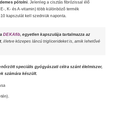
rdemes pótolni
. Jelenleg a cisztás fibrózissal élő
 E-, K- és A-vitamin) több különböző termék
-10 kapszulát kell szedniük naponta.
 a
DEKAfib
, egyetlen kapszulája tartalmazza az
t
, illetve közepes láncú triglicerideket is, amik lehetővé
nőrzött speciális gyógyászati célra szánt élelmiszer,
ek számára készült.
tása
etén).