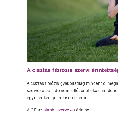
A cisztás fibrózis szervi érintetts
A cisztás fibrózis gyakorlatilag mindenhol megj
szervezetben, de nem feltétlenül okoz mindenen
egyénenként jelentősen eltérhet.
A CF az
alábbi szerveket
érintheti: