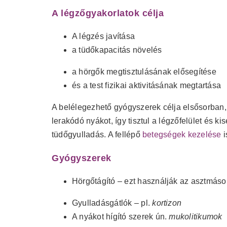
A légzőgyakorlatok célja
A légzés javítása
a tüdőkapacitás növelés
a hörgők megtisztulásának elősegítése
és a test fizikai aktivitásának megtartása
A belélegezhető gyógyszerek célja elsősorban,
lerakódó nyákot, így tisztul a légzőfelület és k
tüdőgyulladás. A fellépő
betegségek kezelése
i
Gyógyszerek
Hörgőtágító – ezt használják az asztmás
Gyulladásgátlók – pl.
kortizon
A nyákot hígító szerek ún.
mukolitikumok