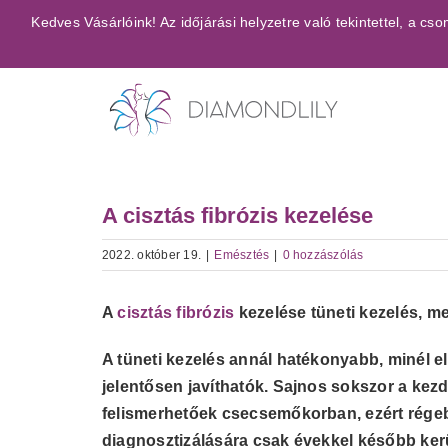
Kihagyás
Kedves Vásárlóink! Az időjárási helyzetre való tekintettel, a 
A cisztás fibrózis kezelése
2022. október 19.
|
Emésztés
|
0 hozzászólás
A
cisztás fibrózis
kezelése tüneti kezelés, m
A tüneti kezelés annál hatékonyabb, minél el
jelentősen javíthatók
. Sajnos sokszor a kezd
felismerhetőek csecsemőkorban, ezért régebb
diagnosztizálására csak évekkel később kerü