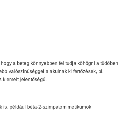
 hogy a beteg könnyebben fel tudja köhögni a tüdőben
isebb valószínűséggel alakulnak ki fertőzések, pl.
s kiemelt jelentőségű.
ok is, például béta-2-szimpatomimetikumok