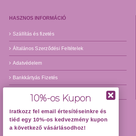
HASZNOS INFORMÁCIÓ
Szállítás és fizetés
Általános Szerződési Feltételek
Adatvédelem
Bankkártyás Fizetés
Impresszum
Iratkozz fel email értesítéseinkre és
HÁZHOZSZÁLLÍTÁS GARANCIÁVAL!
tiéd egy 10%-os kedvezmény kupon
a következő vásárlásodhoz!