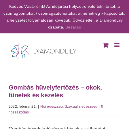
Kihagyás
Kedves Vásárlóink! Az időjárási helyzetre való tekintettel, a
csomagpontokat / csomagautomatákat átmenetileg kikapcsoltuk,
a helyzetet folyamatosan követjük. Üdvözlettel, a DiamondLily
csapata.
Bezárás
Gombás hüvelyfertőzés – okok,
tünetek és kezelés
2022. február 21.
|
Női egészség
,
Szexuális egészség
|
0
hozzászólás
Gombás hüvelyfertőzésnek hívjuk az állapotot,