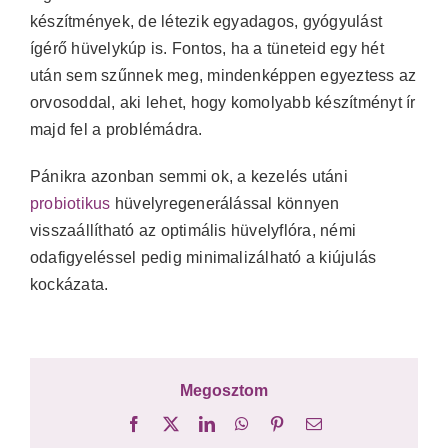
készítmények, de létezik egyadagos, gyógyulást
ígérő hüvelykúp is. Fontos, ha a tüneteid egy hét
után sem szűnnek meg, mindenképpen egyeztess az
orvosoddal, aki lehet, hogy komolyabb készítményt ír
majd fel a problémádra.
Pánikra azonban semmi ok, a kezelés utáni
probiotikus
hüvelyregenerálással könnyen
visszaállítható az optimális hüvelyflóra, némi
odafigyeléssel pedig minimalizálható a kiújulás
kockázata.
Megosztom
Facebook
X
LinkedIn
WhatsApp
Pinterest
Email: