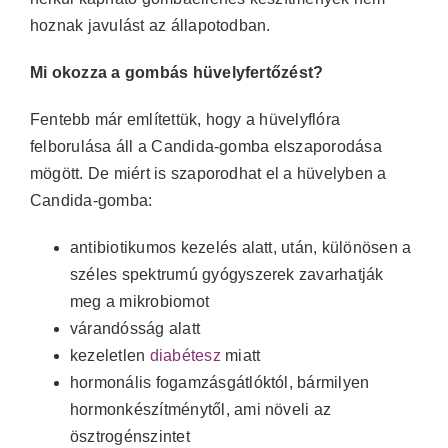
hoznak javulást az állapotodban.
Mi okozza a gombás hüvelyfertőzést?
Fentebb már említettük, hogy a hüvelyflóra
felborulása áll a Candida-gomba elszaporodása
mögött. De miért is szaporodhat el a hüvelyben a
Candida-gomba:
antibiotikumos kezelés alatt, után, különösen a
széles spektrumú gyógyszerek zavarhatják
meg a mikrobiomot
várandósság alatt
kezeletlen
diabétesz
miatt
hormonális fogamzásgátlóktól, bármilyen
hormonkészítménytől, ami növeli az
ösztrogénszintet