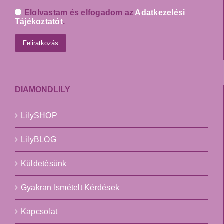
Elolvastam és elfogadom az
Adatkezelési
Tájékoztatót
.
DIAMONDLILY
LilySHOP
LilyBLOG
Küldetésünk
Gyakran Ismételt Kérdések
Kapcsolat