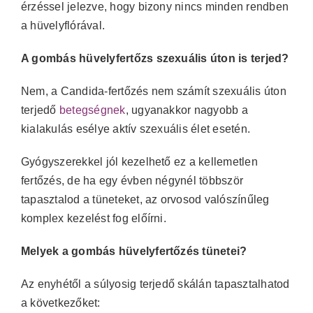
érzéssel jelezve, hogy bizony nincs minden rendben
a hüvelyflórával.
A gombás hüvelyfertőzs szexuális úton is terjed?
Nem, a Candida-fertőzés nem számít szexuális úton
terjedő
betegségnek
, ugyanakkor nagyobb a
kialakulás esélye aktív szexuális élet esetén.
Gyógyszerekkel jól kezelhető ez a kellemetlen
fertőzés, de ha egy évben négynél többször
tapasztalod a tüneteket, az orvosod valószínűleg
komplex kezelést fog előírni.
Melyek a gombás hüvelyfertőzés tünetei?
Az enyhétől a súlyosig terjedő skálán tapasztalhatod
a következőket: