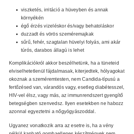
viszketés, irritáció a hüveyben és annak
környékén
égő érzés vizeléskor és/vagy behatoláskor
duzzadt és vörös szeméremajkak
sűrű, fehér, szagtalan hüvelyi folyás, ami akár
túrós, darabos állagú is lehet
Komplikációkról akkor beszélhetünk, ha a tüneteid
elviselhetetlenül fájdalmasak, kiterjedtek, hólyagokat
okoznak a szeméremtesten, nem Candida-típusú a
fertőzésed van, várandós vagy, esetleg diabétesszel,
HIV-vel élsz, vagy más, az immunrendszert gyengítő
betegségben szenvedsz. Ilyen esetekben ne habozz
azonnal egyeztetni a nőgyógyászoddal.
Ugyanez vonatkozik arra az esetre is, ha a vény
nélkül kapható gombaellenes készítmények nem