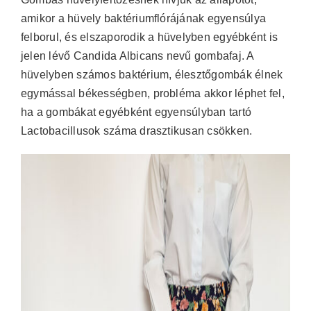
amikor a hüvely baktériumflórájának egyensúlya
felborul, és elszaporodik a hüvelyben egyébként is
jelen lévő Candida Albicans nevű gombafaj. A
hüvelyben számos baktérium, élesztőgombák élnek
egymással békességben, probléma akkor léphet fel,
ha a gombákat egyébként egyensúlyban tartó
Lactobacillusok száma drasztikusan csökken.