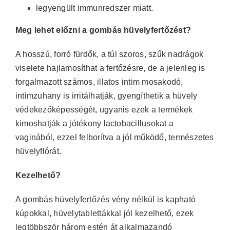
legyengült immunredszer miatt.
Meg lehet előzni a gombás hüvelyfertőzést?
A hosszú, forró fürdők, a túl szoros, szűk nadrágok
viselete hajlamosíthat a fertőzésre, de a jelenleg is
forgalmazott számos, illatos intim mosakodó,
intimzuhany is irritálhatják, gyengíthetik a hüvely
védekezőképességét, ugyanis ezek a termékek
kimoshatják a jótékony lactobacillusokat a
vaginából, ezzel felborítva a jól működő, természetes
hüvelyflórát.
Kezelhető?
A gombás hüvelyfertőzés vény nélkül is kapható
kúpokkal, hüvelytablettákkal jól kezelhető, ezek
legtöbbször három estén át alkalmazandó