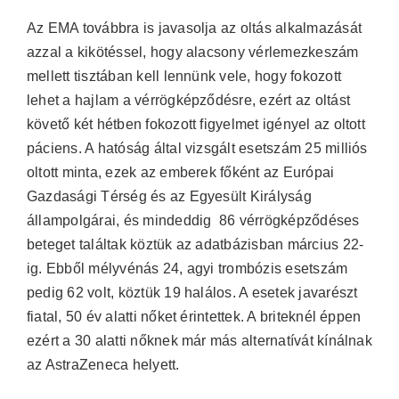
Az EMA továbbra is javasolja az oltás alkalmazását
azzal a kikötéssel, hogy alacsony vérlemezkeszám
mellett tisztában kell lennünk vele, hogy fokozott
lehet a hajlam a vérrögképződésre, ezért az oltást
követő két hétben fokozott figyelmet igényel az oltott
páciens. A hatóság által vizsgált esetszám 25 milliós
oltott minta, ezek az emberek főként az Európai
Gazdasági Térség és az Egyesült Királyság
állampolgárai, és mindeddig 86 vérrögképződéses
beteget találtak köztük az adatbázisban március 22-
ig. Ebből mélyvénás 24, agyi trombózis esetszám
pedig 62 volt, köztük 19 halálos. A esetek javarészt
fiatal, 50 év alatti nőket érintettek. A briteknél éppen
ezért a 30 alatti nőknek már más alternatívát kínálnak
az AstraZeneca helyett.