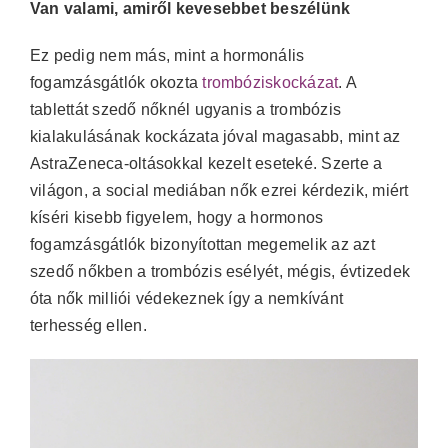
Van valami, amiről kevesebbet beszélünk
Ez pedig nem más, mint a hormonális
fogamzásgátlók okozta
trombóziskockázat
. A
tablettát szedő nőknél ugyanis a trombózis
kialakulásának kockázata jóval magasabb, mint az
AstraZeneca-oltásokkal kezelt eseteké. Szerte a
világon, a social mediában nők ezrei kérdezik, miért
kíséri kisebb figyelem, hogy a hormonos
fogamzásgátlók bizonyítottan megemelik az azt
szedő nőkben a trombózis esélyét, mégis, évtizedek
óta nők milliói védekeznek így a nemkívánt
terhesség ellen.