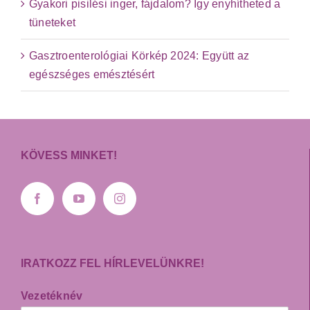
Gyakori pisilési inger, fájdalom? Így enyhítheted a
tüneteket
Gasztroenterológiai Körkép 2024: Együtt az
egészséges emésztésért
KÖVESS MINKET!
IRATKOZZ FEL HÍRLEVELÜNKRE!
Vezetéknév