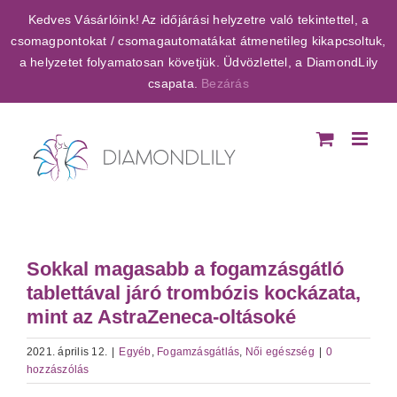
Kihagyás
Kedves Vásárlóink! Az időjárási helyzetre való tekintettel, a
csomagpontokat / csomagautomatákat átmenetileg kikapcsoltuk,
a helyzetet folyamatosan követjük. Üdvözlettel, a DiamondLily
csapata.
Bezárás
Sokkal magasabb a fogamzásgátló
tablettával járó trombózis kockázata,
mint az AstraZeneca-oltásoké
2021. április 12.
|
Egyéb
,
Fogamzásgátlás
,
Női egészség
|
0
hozzászólás