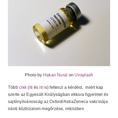
Photo by
Hakan Nural
on
Unsplash
Több
cikk
(
itt
és
itt
is) felteszi a kérdést, miért kap
szerte az Egyesült Királyságban ekkora figyelmet és
sajtónyilvánosság az Oxford/AstraZeneca vakcinája
iránti közbizalom megőrzése, miközben