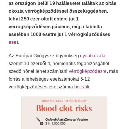
az országon belül 19 halálesetet találtak az oltás
okozta vérrögképződéssel összefüggésben,
tehát 250 ezer oltott estere jut 1
vérrögképződéses páciens, míg a tabletta
esetében 1000 esetre jut 1 vérrögképződéses
eset.
Az Európai Gyógyszerügynökség
nyilatkozata
szerint 10 ezerből 4, hormonális fogamzásgátlót
szedő nőnél lehet számítani
vérrögképződésre
, más
forrás a lehetséges esetszámokat 5-12
vérrögképződéses esetszámra
becsüli
.