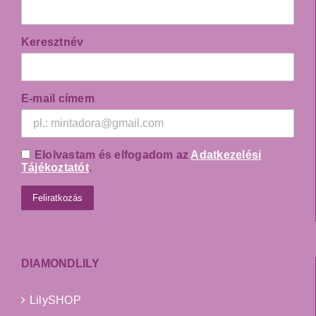
Keresztnév
E-mail címem
Elolvastam és elfogadom az
Adatkezelési
Tájékoztatót
.
DIAMONDLILY
LilySHOP