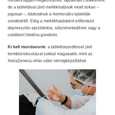
mindennapjait megkönnyítve, fájdalmait csökkentve,
de a tablettával járó mellékhatások miatt sokan –
jogosan -, ódzkodnak a hormonális tabletták
szedésétől. Elég a mellékhatásként előforduló
depressziós epizódokra, súlynövekedésre vagy a
csökkent libidóra gondolni.
Ki kell mondanunk:
a tablettaszedéssel járó
trombóziskockázat sokkal magasabb, mint az
AstraZeneca-oltás utáni vérrögképződésé.