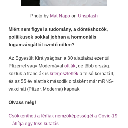
Photo by
Mat Napo
on
Unsplash
Miért nem figyel a tudomány, a döntéshozók,
politikusok sokkal jobban a hormonális
fogamzásgátlót szedő nőkre?
Az Egyesült Királyságban a 30 alattiakat ezentúl
Pfizerrel vagy Modernával
oltják
, de több ország,
köztük a franciák
is
kiterjesztették
a felső korhatárt,
és az 55 év alattiak második oltásként már mRNS-
vakcinát (Pfizer, Moderna) kapnak.
Olvass még!
Csökkentheti a férfiak nemzőképességét a Covid-19
– állítja egy friss kutatás