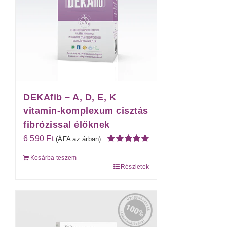
DEKAfib – A, D, E, K
vitamin-komplexum cisztás
fibrózissal élőknek
6 590
Ft
(ÁFA az árban)
Értékelés:
Kosárba teszem
5.00
/ 5
Részletek