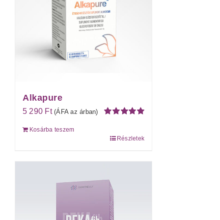
Alkapure
5 290
Ft
(ÁFA az árban)
Értékelés:
Kosárba teszem
5.00
/ 5
Részletek