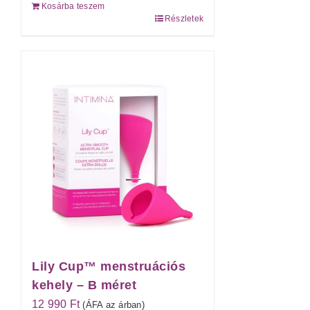
Kosárba teszem
4.00
/ 5
Részletek
Lily Cup™ menstruációs
kehely – B méret
12 990
Ft
(ÁFA az árban)