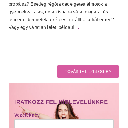
próbálsz? Esetleg régóta dédelgetett álmotok a
gyermekvállalás, de a kisbaba várat magára, és
felmerült bennetek a kérdés, mi állhat a háttérben?
Vagy egy váratlan lelet, például
...
TOVÁBB A LILYBLOG-RA
IRATKOZZ FEL HÍRLEVELÜNKRE
Vezetéknév