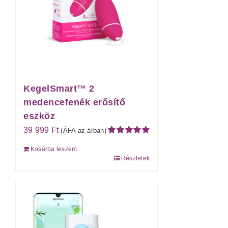
KegelSmart™ 2
medencefenék erősítő
eszköz
39 999
Ft
(ÁFA az árban)
Értékelés:
Kosárba teszem
5.00
/ 5
Részletek