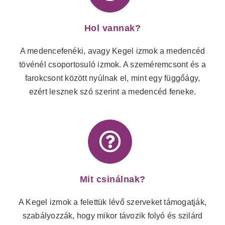
Hol vannak?
A medencefenéki, avagy Kegel izmok a medencéd
tövénél csoportosuló izmok. A szeméremcsont és a
farokcsont között nyúlnak el, mint egy függőágy,
ezért lesznek szó szerint a medencéd feneke.
Mit csinálnak?
A Kegel izmok a felettük lévő szerveket támogatják,
szabályozzák, hogy mikor távozik folyó és szilárd