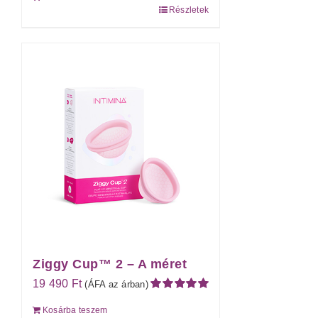
Részletek
Ziggy Cup™ 2 – A méret
19 490
Ft
(ÁFA az árban)
Értékelés:
Kosárba teszem
5.00
/ 5