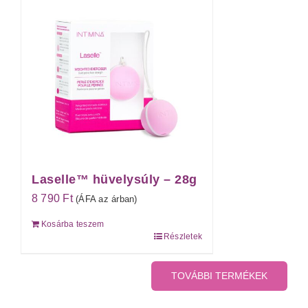
Laselle™ hüvelysúly – 28g
8 790
Ft
(ÁFA az árban)
Kosárba teszem
Részletek
TOVÁBBI TERMÉKEK