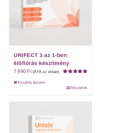
URIFECT 3 az 1-ben
élőflórás készítmény
7 990
Ft
(ÁFA az árban)
Értékelés:
Kosárba teszem
5.00
/ 5
Részletek