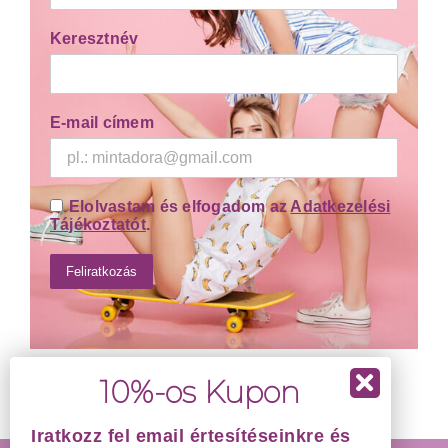
Keresztnév
E-mail címem
Elolvastam és elfogadom az
Adatkezelési
Tájékoztatót
.
Iratkozz fel email értesítéseinkre és