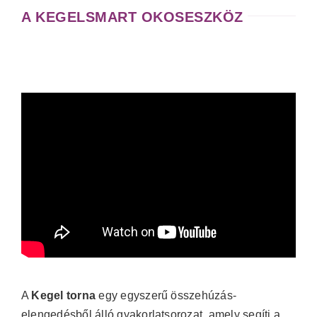
A KEGELSMART OKOSESZKÖZ
A
Kegel torna
egy egyszerű összehúzás-
elengedésből álló gyakorlatsorozat, amely segíti a