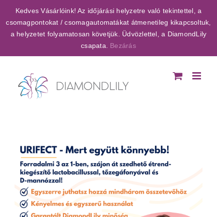
Kihagyás
Kedves Vásárlóink! Az időjárási helyzetre való tekintettel, a
csomagpontokat / csomagautomatákat átmenetileg kikapcsoltuk,
a helyzetet folyamatosan követjük. Üdvözlettel, a DiamondLily
csapata.
Bezárás