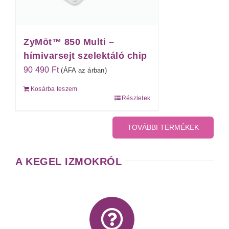
ZyMōt™ 850 Multi –
hímivarsejt szelektáló chip
90 490
Ft
(ÁFA az árban)
Kosárba teszem
Részletek
TOVÁBBI TERMÉKEK
A KEGEL IZMOKRÓL