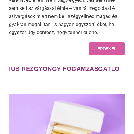
valamit ez ellen! Nem vagy egyedül, és senkinek
sem kell szivárgással élnie – van rá megoldás! A
szivárgások miatt nem kell szégyellned magad és
gyakran megállítani is nagyon egyszerű őket, ha
egyszer úgy döntesz, hogy tennél ellene.
ÉRDEKEL
IUB RÉZGYÖNGY FOGAMZÁSGÁTLÓ