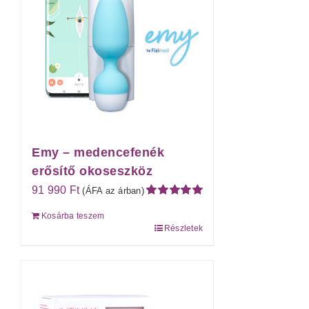
Emy – medencefenék
erősítő okoseszköz
91 990
Ft
(ÁFA az árban)
Értékelés:
Kosárba teszem
5.00
/ 5
Részletek