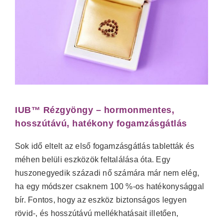
IUB™ Rézgyöngy – hormonmentes,
hosszútávú, hatékony fogamzásgátlás
Sok idő eltelt az első fogamzásgátlás tabletták és
méhen belüli eszközök feltalálása óta. Egy
huszonegyedik századi nő számára már nem elég,
ha egy módszer csaknem 100 %-os hatékonysággal
bír. Fontos, hogy az eszköz biztonságos legyen
rövid-, és hosszútávú mellékhatásait illetően,