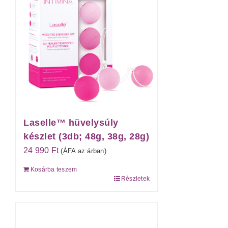
Laselle™ hüvelysúly
készlet (3db; 48g, 38g, 28g)
24 990
Ft
(ÁFA az árban)
Kosárba teszem
Részletek