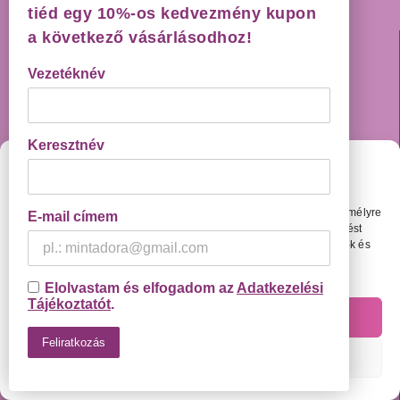
tiéd egy 10%-os kedvezmény kupon
a következő vásárlásodhoz!
KÖVESS MINKET!
Vezetéknév
Keresztnév
Cookie Beállítások
IRATKOZZ FEL HÍRLEVELÜNKRE!
Weboldalunkon olyan megoldásokat használunk, amelyekkel személyre
E-mail címem
Vezetéknév
szabottabb élményt tudunk nyújtani és amivel testreszabott hirdetést
tudunk megjeleníteni Neked. Ehhez kérlek engedélyezd a cookie-k és
más követőmegoldások használatát.
Adatvédelmi Tájékoztató
Elolvastam és elfogadom az
Adatkezelési
Keresztnév
Tájékoztatót
.
Engedélyezem
Beállítások
E-mail címem