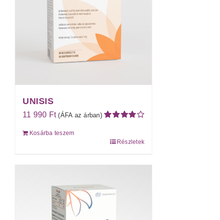
UNISIS
11 990
Ft
(ÁFA az árban)
Értékelés:
Kosárba teszem
4.07
/ 5
Részletek