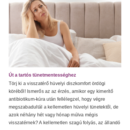
Út a tartós tünetmentességhez
Törj ki a visszatérő hüvelyi diszkomfort ördögi
köréből! Ismerős az az érzés, amikor egy kimerítő
antibiotikum-kúra után fellélegzel, hogy végre
megszabadultál a kellemetlen hüvelyi tünetektől, de
azok néhány hét vagy hónap múlva mégis
visszatérnek? A kellemetlen szagú folyás, az állandó