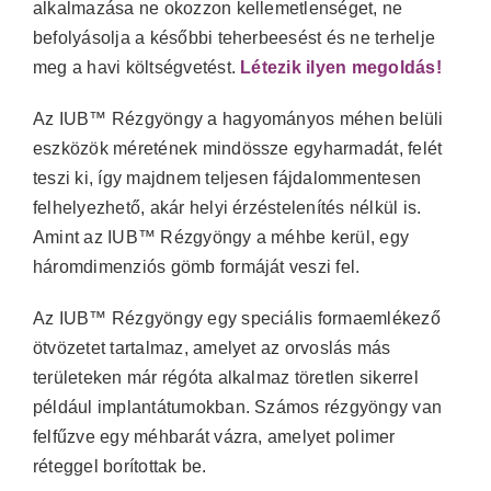
alkalmazása ne okozzon kellemetlenséget, ne
befolyásolja a későbbi teherbeesést és ne terhelje
meg a havi költségvetést.
Létezik ilyen megoldás!
Az IUB™ Rézgyöngy a hagyományos méhen belüli
eszközök méretének mindössze egyharmadát, felét
teszi ki, így majdnem teljesen fájdalommentesen
felhelyezhető, akár helyi érzéstelenítés nélkül is.
Amint az IUB™ Rézgyöngy a méhbe kerül, egy
háromdimenziós gömb formáját veszi fel.
Az IUB™ Rézgyöngy egy speciális formaemlékező
ötvözetet tartalmaz, amelyet az orvoslás más
területeken már régóta alkalmaz töretlen sikerrel
például implantátumokban. Számos rézgyöngy van
felfűzve egy méhbarát vázra, amelyet polimer
réteggel borítottak be.