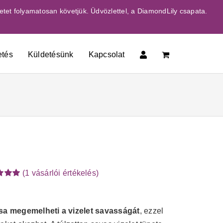
etet folyamatosan követjük. Üdvözlettel, a DiamondLily csapata.
etés
Küldetésünk
Kapcsolat
(
1
vásárlói értékelés)
lés
 5-
lés
ása megemelheti a vizelet savasságát
, ezzel
n