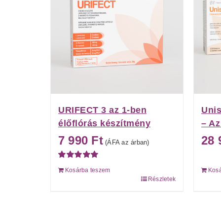
URIFECT 3 az 1-ben
Unis
élőflórás készítmény
– A
7 990
Ft
28
(ÁFA az árban)
Értékelés:
Kosárba teszem
Kos
5.00
/ 5
Részletek