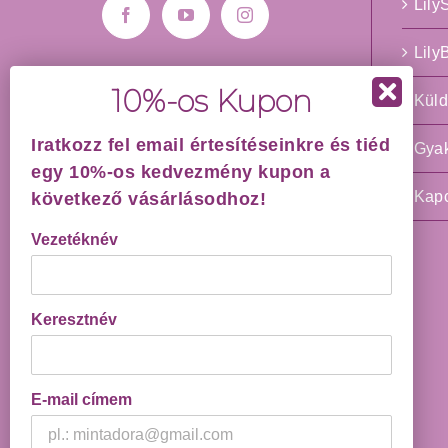
Lil
Lil
Küld
IRATKOZZ FEL
HÍRLEVELÜNKRE!
Iratkozz fel email értesítéseinkre és tiéd
Gyak
egy 10%-os kedvezmény kupon a
Vezetéknév
Kapc
következő vásárlásodhoz!
Vezetéknév
Keresztnév
Keresztnév
E-mail címem
E-mail címem
Elolvastam és elfogadom az
Adatkezelési Tájékoztatót
.