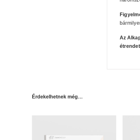
Figyelm
bármilye
Az Alkap
étrende
Érdekelhetnek még…