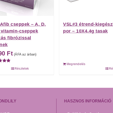
fib cseppek – A, D,
VSL#3 étrend-kiegész
 vitamin-cseppek
por – 10X4,4g tasak
tás fibrózissal
knek
690
Ft
(ÁFA az árban)
Megrendelés
lés:
Részletek
Ré
5
ONDLILY
HASZNOS INFORMÁCIÓ