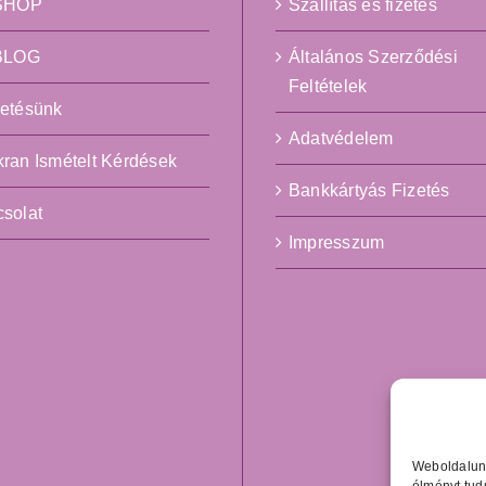
ySHOP
Szállítás és fizetés
yBLOG
Általános Szerződési
Feltételek
etésünk
Adatvédelem
ran Ismételt Kérdések
Bankkártyás Fizetés
solat
Impresszum
Weboldalun