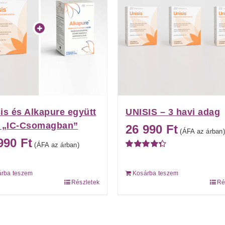
is és Alkapure együtt
UNISIS – 3 havi adag
z „IC-Csomagban”
26 990
Ft
(ÁFA az árban)
 990
Ft
(ÁFA az árban)
Értékelés:
4.36
/ 5
árba teszem
Kosárba teszem
Részletek
Ré