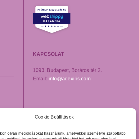
KAPCSOLAT
1093, Budapest, Boráros tér 2.
Email:
info@adexilis.com
Cookie Beállítások
kon olyan megoldásokat használunk, amelyekkel személyre szabottabb