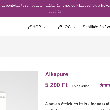
csomagpontokat / csomagautomatákat átmenetileg kikapcsoltuk, a helyz
Bezárás
LilySHOP
LilyBLOG
Szállítás és fiz
Alkapure
5 290
Ft
(ÁFA az árban)
Értéke
1
5.00
az
ből,
értéke
A
savas ételek és italok fogyaszt
alapjá