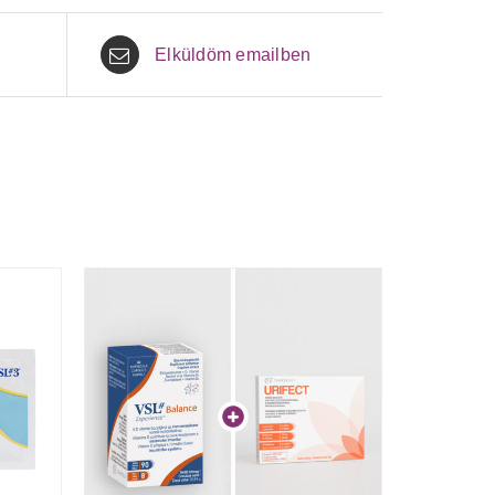
Elküldöm emailben