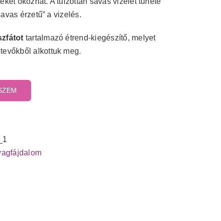
ket okozhat. A túlzottan savas vizelet tünete
savas érzetű” a vizelés.
szfátot
tartalmazó étrend-kiegészítő, melyet
tevőkből alkottuk meg.
SZEM
_1
yagfájdalom