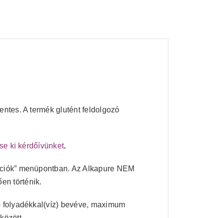
entes. A termék glutént feldolgozó
tse ki kérdőívünket
.
mációk” menüpontban. Az Alkapure NEM
n történik.
ő folyadékkal(víz) bevéve, maximum
között.