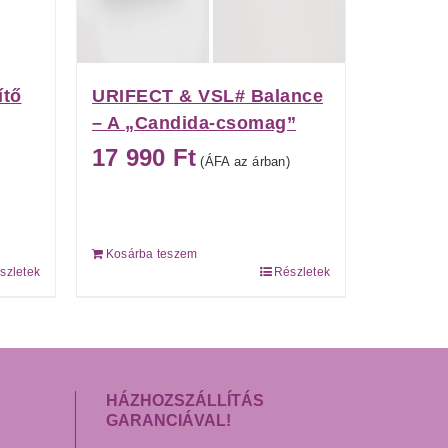
ítő
URIFECT & VSL# Balance
– A „Candida-csomag”
17 990
Ft
(ÁFA az árban)
Kosárba teszem
szletek
Részletek
HÁZHOZSZÁLLÍTÁS
GARANCIÁVAL!