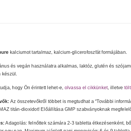
pure
kalciumot tartalmaz, kalcium-glicerofoszfát formájában.
ánus és vegán használatra alkalmas, laktóz, glutén és szójam
 készül.
udja, hogy Ön érintett lehet-e,
olvassa el cikkünket
, illetve
töl
vők:
Az összetevőkről többet is megtudhat a “További infor
Z titán-dioxidot! Előállítása GMP szabványoknak megfelelőe
s:
Adagolás: felnőttek számára 2-3 tabletta étkezésenként, b
r egy nap. Maximum ajánlott napi mennyiség: 6 és 9 tabletta 