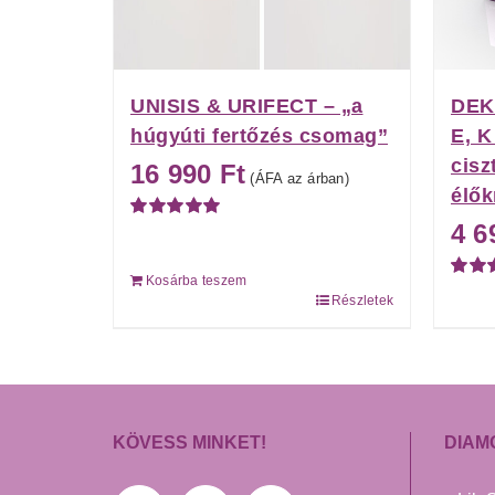
UNISIS & URIFECT – „a
DEKA
húgyúti fertőzés csomag”
E, K
cisz
16 990
Ft
(ÁFA az árban)
élő
4 
Értékelés:
5.00
/ 5
Kosárba teszem
Értéke
Részletek
5.00
/ 
KÖVESS MINKET!
DIAM