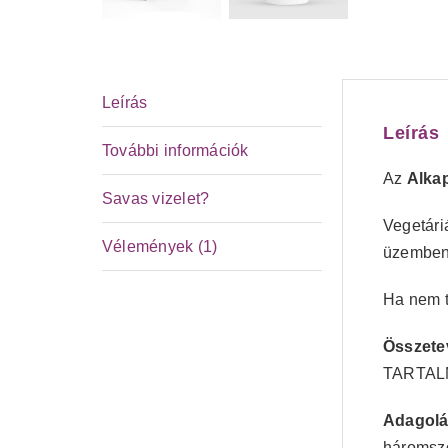
Leírás
Leírás
További információk
Az
Alka
Savas vizelet?
Vegetári
Vélemények (1)
üzemben
Ha nem t
Összete
TARTALMA
Adagolá
háromszo