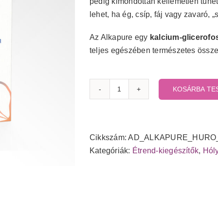
pedig kimondottan kellemetlen tünete
lehet, ha ég, csíp, fáj vagy zavaró, „
Az Alkapure egy
kalcium-glicerofo
teljes egészében természetes össze
KOSÁRBA TE
Alkapure
mennyiség
Cikkszám:
AD_ALKAPURE_HURO
Kategóriák:
Étrend-kiegészítők
,
Hól