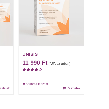
UNISIS
11 990
Ft
(ÁFA az árban)
Értékelés:
4.07
/ 5
Kosárba teszem
szletek
Részletek